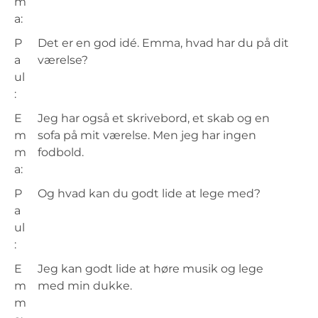
m
a:
P
Det er en god idé. Emma, hvad har du på dit
a
værelse?
ul
:
E
Jeg har også et skrivebord, et skab og en
m
sofa på mit værelse. Men jeg har ingen
m
fodbold.
a:
P
Og hvad kan du godt lide at lege med?
a
ul
:
E
Jeg kan godt lide at høre musik og lege
m
med min dukke.
m