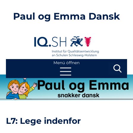
Paul og Emma Dansk
Menü öffnen
Suchbegri
Suchen
Navigation
Start
überspringen
Kontakt
L7: Lege indenfor