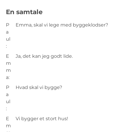
En samtale
P
Emma, skal vi lege med byggeklodser?
a
ul
:
E
Ja, det kan jeg godt lide.
m
m
a:
P
Hvad skal vi bygge?
a
ul
:
E
Vi bygger et stort hus!
m