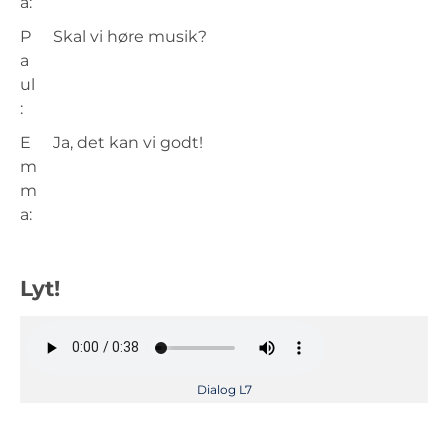
a:
P
Skal vi høre musik?
a
ul
:
E
Ja, det kan vi godt!
m
m
a:
Lyt!
Dialog L7