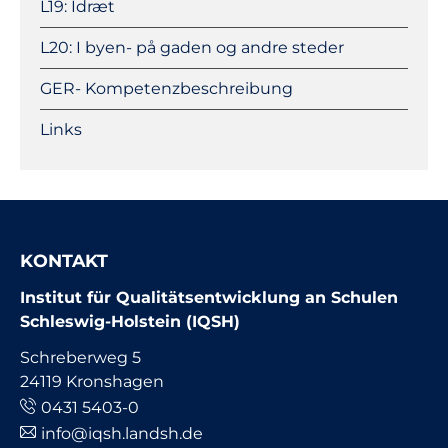
L19: Idræt
L20: I byen- på gaden og andre steder
GER- Kompetenzbeschreibung
Links
KONTAKT
Institut für Qualitätsentwicklung an Schulen
Schleswig-Holstein (IQSH)
Schreberweg 5
24119 Kronshagen
0431 5403-0
info@iqsh.landsh.de