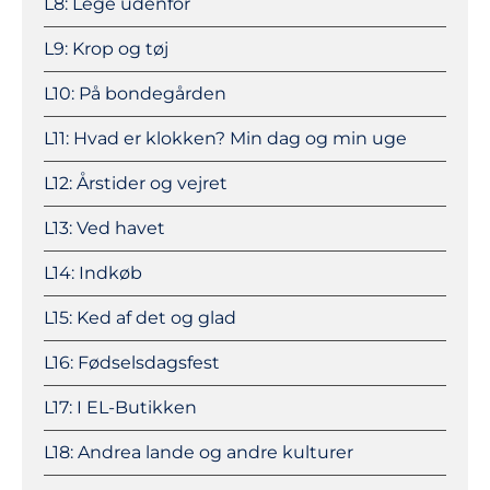
L8: Lege udenfor
L9: Krop og tøj
L10: På bondegården
L11: Hvad er klokken? Min dag og min uge
L12: Årstider og vejret
L13: Ved havet
L14: Indkøb
L15: Ked af det og glad
L16: Fødselsdagsfest
L17: I EL-Butikken
L18: Andrea lande og andre kulturer