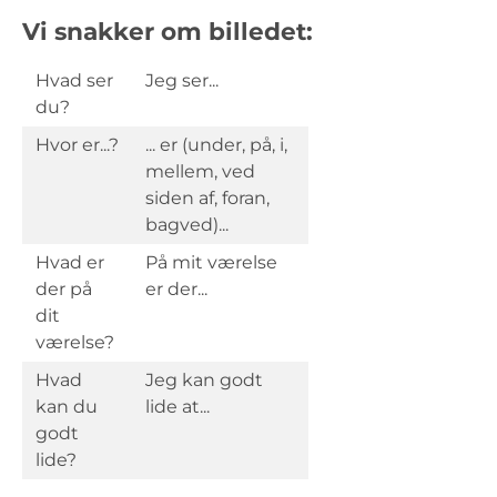
Vi snakker om billedet:
Hvad ser
Jeg ser...
du?
Hvor er...?
... er (under, på, i,
mellem, ved
siden af, foran,
bagved)...
Hvad er
På mit værelse
der på
er der...
dit
værelse?
Hvad
Jeg kan godt
kan du
lide at...
godt
lide?