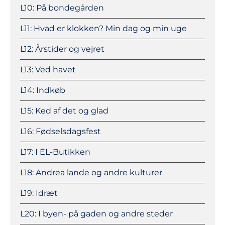
L10: På bondegården
L11: Hvad er klokken? Min dag og min uge
L12: Årstider og vejret
L13: Ved havet
L14: Indkøb
L15: Ked af det og glad
L16: Fødselsdagsfest
L17: I EL-Butikken
L18: Andrea lande og andre kulturer
L19: Idræt
L20: I byen- på gaden og andre steder