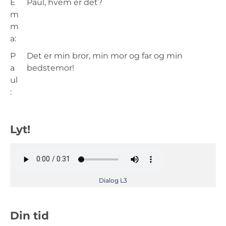
E
Paul, hvem er det?
m
m
a:
P
Det er min bror, min mor og far og min
a
bedstemor!
ul
:
Lyt!
Dialog L3
Din tid