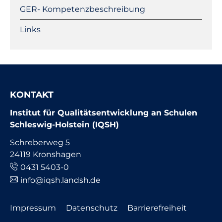
GER- Kompetenzbeschreibung
Links
KONTAKT
Institut für Qualitätsentwicklung an Schulen
Schleswig-Holstein (IQSH)
Schreberweg 5
24119 Kronshagen
0431 5403-0
info@iqsh.landsh.de
Navigation
Impressum
Datenschutz
Barrierefreiheit
überspringen