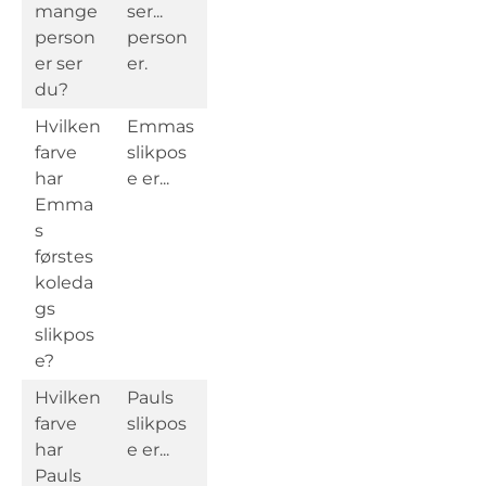
mange
ser...
person
person
er ser
er.
du?
Hvilken
Emmas
farve
slikpos
har
e er...
Emma
s
førstes
koleda
gs
slikpos
e?
Hvilken
Pauls
farve
slikpos
har
e er...
Pauls