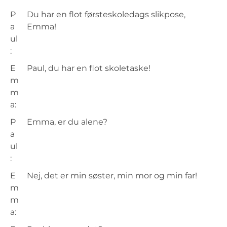
P
Du har en flot førsteskoledags slikpose,
a
Emma!
ul
:
E
Paul, du har en flot skoletaske!
m
m
a:
P
Emma, er du alene?
a
ul
:
E
Nej, det er min søster, min mor og min far!
m
m
a: