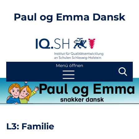
Paul og Emma Dansk
Menü öffnen
Suchbegri
Suchen
Navigation
Start
überspringen
Kontakt
L3: Familie