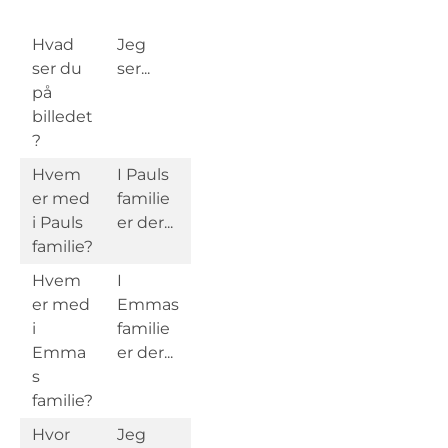
Hvad
Jeg
ser du
ser...
på
billedet
?
Hvem
I Pauls
er med
familie
i Pauls
er der...
familie?
Hvem
I
er med
Emmas
i
familie
Emma
er der...
s
familie?
Hvor
Jeg