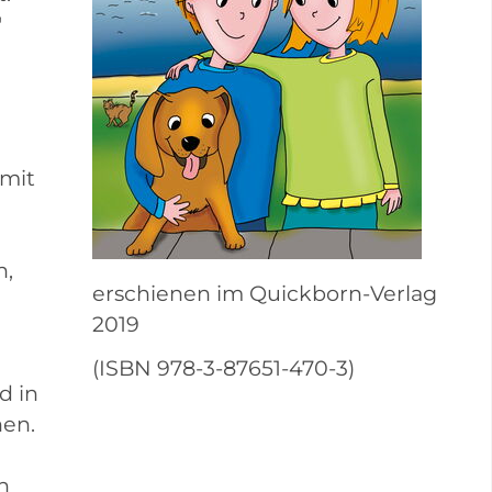
"
 mit
n,
erschienen im Quickborn-Verlag
2019
(ISBN 978-3-87651-470-3)
d in
hen.
n