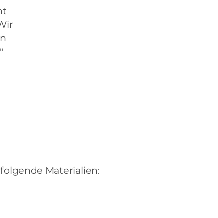
ht
Wir
en
"
 folgende Materialien: