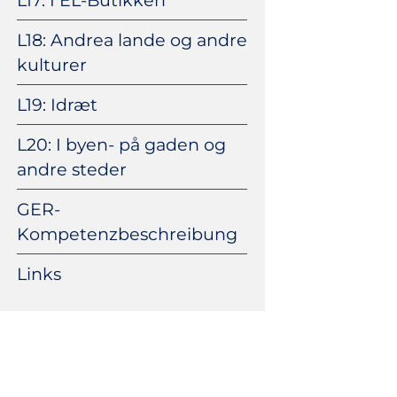
L18: Andrea lande og andre
kulturer
L19: Idræt
L20: I byen- på gaden og
andre steder
GER-
Kompetenzbeschreibung
Links