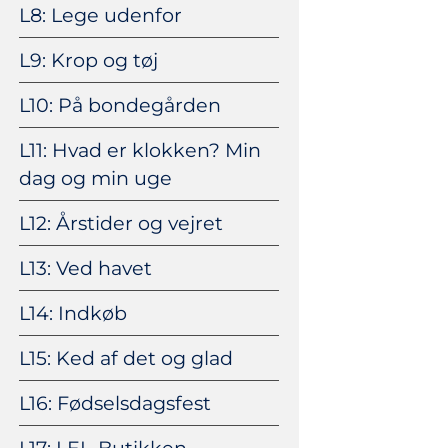
L8: Lege udenfor
L9: Krop og tøj
L10: På bondegården
L11: Hvad er klokken? Min
dag og min uge
L12: Årstider og vejret
L13: Ved havet
L14: Indkøb
L15: Ked af det og glad
L16: Fødselsdagsfest
L17: I EL-Butikken