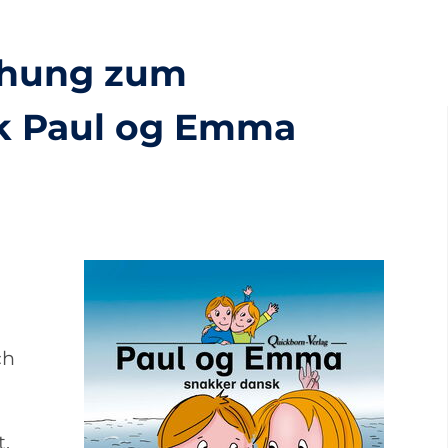
chung zum
k Paul og Emma
ch
t.