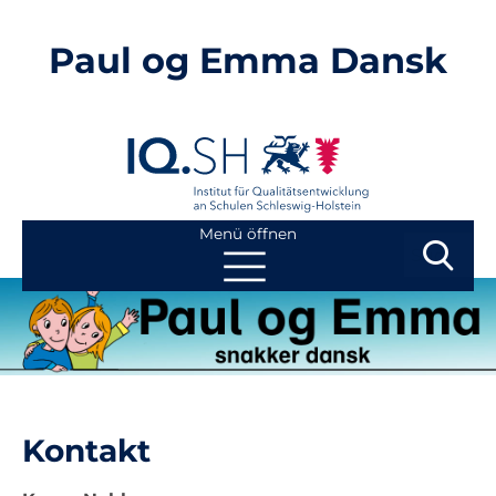
Paul og Emma Dansk
Menü öffnen
Suchbegri
Suchen
Navigation
Start
überspringen
Kontakt
Kontakt