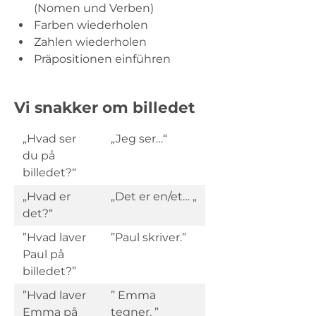
(Nomen und Verben)
Farben wiederholen
Zahlen wiederholen
Präpositionen einführen
Vi snakker om billedet
„Hvad ser
„Jeg ser…“
du på
billedet?“
„Hvad er
„Det er en/et… „
det?“
”Hvad laver
”Paul skriver.”
Paul på
billedet?”
”Hvad laver
” Emma
Emma på
tegner. ”