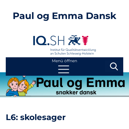
Paul og Emma Dansk
Menü öffnen
Suchbegri
Suchen
Navigation
Start
überspringen
Kontakt
L6: skolesager