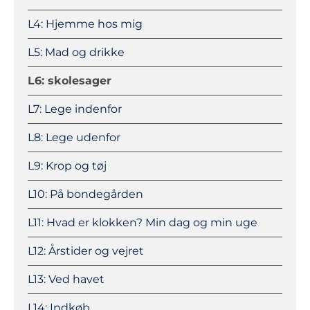
L4: Hjemme hos mig
L5: Mad og drikke
L6: skolesager
L7: Lege indenfor
L8: Lege udenfor
L9: Krop og tøj
L10: På bondegården
L11: Hvad er klokken? Min dag og min uge
L12: Årstider og vejret
L13: Ved havet
L14: Indkøb