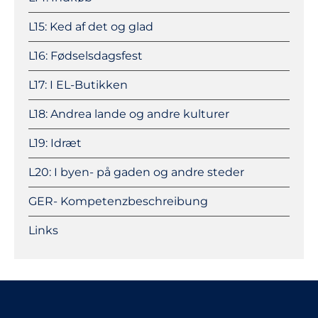
L15: Ked af det og glad
L16: Fødselsdagsfest
L17: I EL-Butikken
L18: Andrea lande og andre kulturer
L19: Idræt
L20: I byen- på gaden og andre steder
GER- Kompetenzbeschreibung
Links