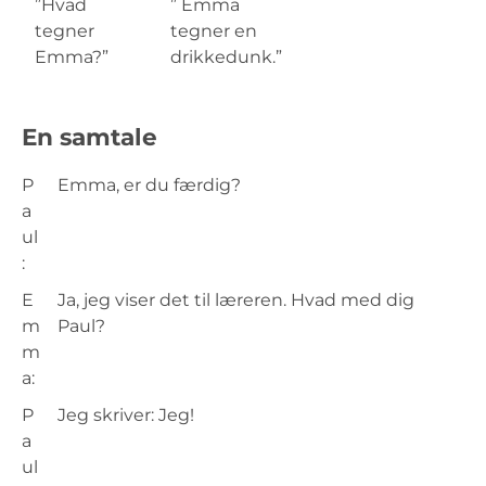
”Hvad
” Emma
tegner
tegner en
Emma?”
drikkedunk.”
En samtale
P
Emma, er du færdig?
a
ul
:
E
Ja, jeg viser det til læreren. Hvad med dig
m
Paul?
m
a:
P
Jeg skriver: Jeg!
a
ul