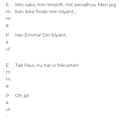
E
Min saks, min limstift, mit penalhus. Men jeg
m
kan ikke finde min blyant...
m
a:
P
Her Emma! Din blyant.
a
ul
:
E
Tak Paul, nu har vi frikvarter!
m
m
a:
P
Oh, ja!
a
ul
: