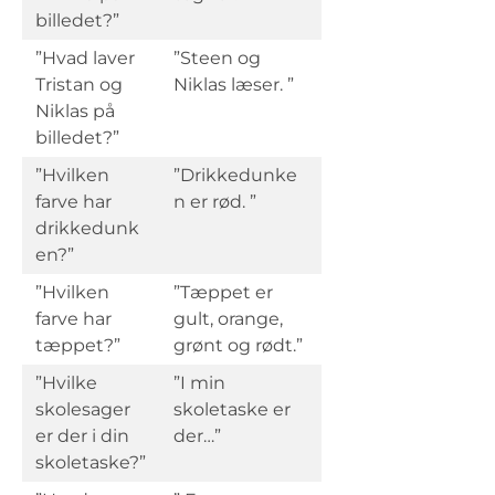
billedet?”
”Hvad laver
”Steen og
Tristan og
Niklas læser. ”
Niklas på
billedet?”
”Hvilken
”Drikkedunke
farve har
n er rød. ”
drikkedunk
en?”
”Hvilken
”Tæppet er
farve har
gult, orange,
tæppet?”
grønt og rødt.”
”Hvilke
”I min
skolesager
skoletaske er
er der i din
der…”
skoletaske?”