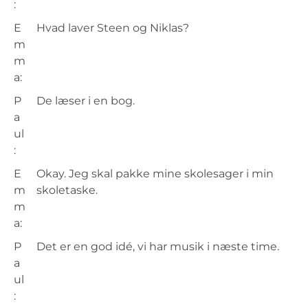
:
E
Hvad laver Steen og Niklas?
m
m
a:
P
De læser i en bog.
a
ul
:
E
Okay. Jeg skal pakke mine skolesager i min
m
skoletaske.
m
a:
P
Det er en god idé, vi har musik i næste time.
a
ul
: